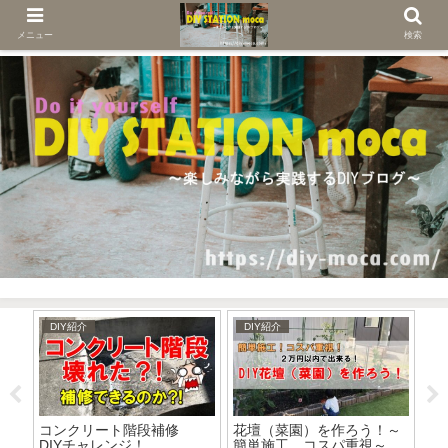
メニュー
検索
DIY紹介
DIY紹介
D
ー
コンクリート階段補修
花壇（菜園）を作ろう！～
D
DIYチャレンジ！
簡単施工 コスパ重視～
電