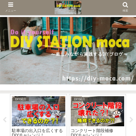
メニュー
検索
DIY紹介
DIY紹介
D
ぷ
駐車場の出入口を広くする
コンクリート階段補修
Ａ
DIYチャレンジ！
DIYチャレンジ！
す