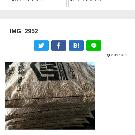
「
IMG_2952
2019.10.03