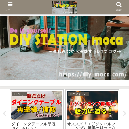
メニュー
検索
DIY紹介
DIYアイテム
D
新
ダイニングテーブル塗装
オススメ！エジソンバルブ
お
DIYチャレンジ！
（ランプ）照明の魅力に迫
（