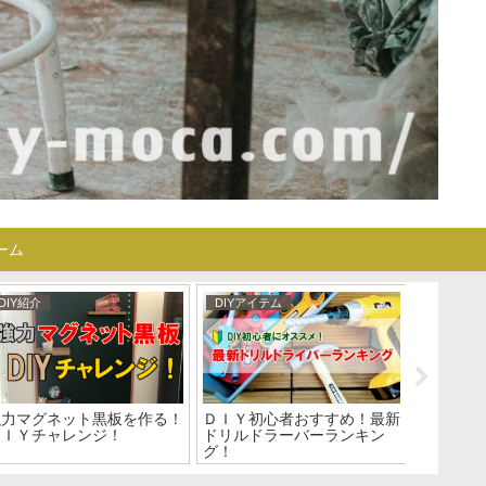
ーム
DIY紹介
DIYアイテム
DIY紹介
強力マグネット黒板を作る！
ＤＩＹ初心者おすすめ！最新
コンクリ
ＤＩＹチャレンジ！
ドリルドラーバーランキン
チャレン
グ！