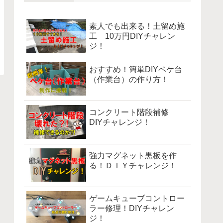
素人でも出来る！土留め施
工 10万円DIYチャレン
ジ！
おすすめ！簡単DIYペケ台
（作業台）の作り方！
コンクリート階段補修
DIYチャレンジ！
強力マグネット黒板を作
る！ＤＩＹチャレンジ！
ゲームキューブコントロー
ラー修理！DIYチャレン
ジ！