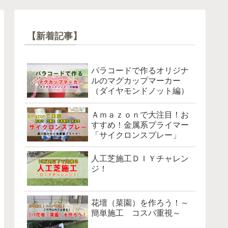
【新着記事】
パラコードで作るオリジナ
ルのマグカップマーカー
（ダイヤモンドノット編）
Ａｍａｚｏｎで大注目！お
すすめ！金属系プライマー
「サイクロンスプレー」
人工芝施工ＤＩＹチャレン
ジ！
花壇（菜園）を作ろう！～
簡単施工 コスパ重視～