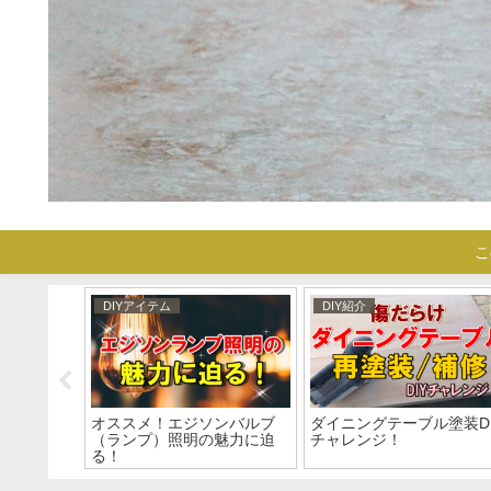
こ
DIYアイテム
DIY紹介
チャレン
オススメ！エジソンバルブ
ダイニングテーブル塗装DI
（ランプ）照明の魅力に迫
チャレンジ！
る！