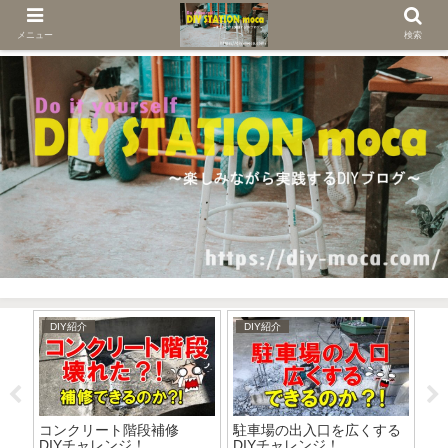
メニュー
検索
DIY紹介
DIY紹介
D
施
コンクリート階段補修
駐車場の出入口を広くする
お
DIYチャレンジ！
DIYチャレンジ！
（