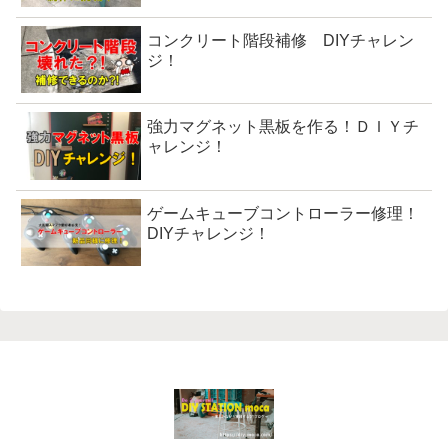
コンクリート階段補修 DIYチャレン
ジ！
強力マグネット黒板を作る！ＤＩＹチ
ャレンジ！
ゲームキューブコントローラー修理！
DIYチャレンジ！