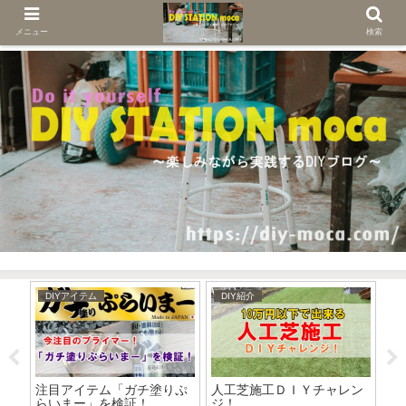
メニュー
検索
DIYアイテム
DIY紹介
D
お
注目アイテム「ガチ塗りぷ
人工芝施工ＤＩＹチャレン
お
ー
らいまー」を検証！
ジ！
（