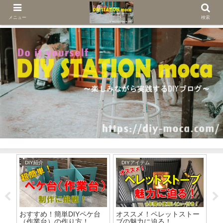
メニュー
検索
DIY紹介
DIYアイテム
D
ぷ
おすすめ！簡単DIYペケ台
オススメ！ペレットストー
強
（作業台）の作り方！
ブの魅力に迫る！
る