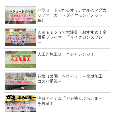
パラコードで作るオリジナルのマグカ
ップマーカー（ダイヤモンドノット
編）
Ａｍａｚｏｎで大注目！おすすめ！金
属系プライマー「サイクロンスプレ
ー」
人工芝施工ＤＩＹチャレンジ！
花壇（菜園）を作ろう！～簡単施工
コスパ重視～
注目アイテム「ガチ塗りぷらいまー」
を検証！